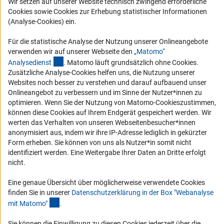
Wir setzen auf unserer Website technisch zwingend erforderliche
Service
Cookies sowie Cookies zur Erhebung statistischer Informationen
(Analyse-Cookies) ein.
RSS-Feed
Für die statistische Analyse der Nutzung unserer Onlineangebote
Barrierefreiheit
verwenden wir auf unserer Webseite den
„Matomo“
(externer Link)
Analysediens
t
. Matomo läuft grundsätzlich ohne Cookies.
Erklärung zur Barrierefreiheit
Zusätzliche Analyse-Cookies helfen uns, die Nutzung unserer
Websites noch besser zu verstehen und darauf aufbauend unser
Barriere melden
Onlineangebot zu verbessern und im Sinne der Nutzer*innen zu
Links
optimieren. Wenn Sie der Nutzung von Matomo-Cookieszustimmen,
können diese Cookies auf Ihrem Endgerät gespeichert werden. Wir
werten das Verhalten von unseren Webseitenbesucher*innen
Zum Download des Kodex
anonymisiert aus, indem wir ihre IP-Adresse lediglich in gekürzter
DFG-Website
Form erheben. Sie können von uns als Nutzer*in somit nicht
identifiziert werden. Eine Weitergabe Ihrer Daten an Dritte erfolgt
Kontakt
nicht.
Sie haben Fragen oder möchten einen Verdachtsfall melden?
Eine genaue Übersicht über möglicherweise verwendete Cookies
finden Sie in unserer
Datenschutzerklärung in der Box "Webanalyse
(Anchor Link)
mit Matomo
"
.
Zur Kontaktübersicht
Sie können die Einwilligung zu diesen Cookies jederzeit über die