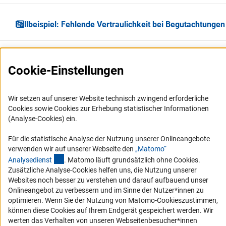
Fallbeispiel: Fehlende Vertraulichkeit bei Begutachtungen
Cookie-Einstellungen
Wir setzen auf unserer Website technisch zwingend erforderliche
Cookies sowie Cookies zur Erhebung statistischer Informationen
Service
(Analyse-Cookies) ein.
RSS-Feed
Für die statistische Analyse der Nutzung unserer Onlineangebote
verwenden wir auf unserer Webseite den
„Matomo“
Barrierefreiheit
(externer Link)
Analysediens
t
. Matomo läuft grundsätzlich ohne Cookies.
Zusätzliche Analyse-Cookies helfen uns, die Nutzung unserer
Erklärung zur Barrierefreiheit
Websites noch besser zu verstehen und darauf aufbauend unser
Onlineangebot zu verbessern und im Sinne der Nutzer*innen zu
Barriere melden
optimieren. Wenn Sie der Nutzung von Matomo-Cookieszustimmen,
Links
können diese Cookies auf Ihrem Endgerät gespeichert werden. Wir
werten das Verhalten von unseren Webseitenbesucher*innen