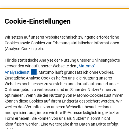
Cookie-Einstellungen
Wir setzen auf unserer Website technisch zwingend erforderliche
Service
Cookies sowie Cookies zur Erhebung statistischer Informationen
(Analyse-Cookies) ein.
RSS-Feed
Für die statistische Analyse der Nutzung unserer Onlineangebote
Barrierefreiheit
verwenden wir auf unserer Webseite den
„Matomo“
(externer Link)
Analysediens
t
. Matomo läuft grundsätzlich ohne Cookies.
Erklärung zur Barrierefreiheit
Zusätzliche Analyse-Cookies helfen uns, die Nutzung unserer
Barriere melden
Websites noch besser zu verstehen und darauf aufbauend unser
Onlineangebot zu verbessern und im Sinne der Nutzer*innen zu
Links
optimieren. Wenn Sie der Nutzung von Matomo-Cookieszustimmen,
können diese Cookies auf Ihrem Endgerät gespeichert werden. Wir
Zum Download des Kodex
werten das Verhalten von unseren Webseitenbesucher*innen
anonymisiert aus, indem wir ihre IP-Adresse lediglich in gekürzter
DFG-Website
Form erheben. Sie können von uns als Nutzer*in somit nicht
Kontakt
identifiziert werden. Eine Weitergabe Ihrer Daten an Dritte erfolgt