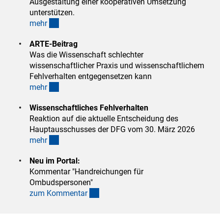
Ausgestaltung einer kooperativen Umsetzung
unterstützen.
(interner Link)
meh
r
ARTE-Beitrag
Was die Wissenschaft schlechter
wissenschaftlicher Praxis und wissenschaftlichem
Fehlverhalten entgegensetzen kann
(interner Link)
meh
r
Wissenschaftliches Fehlverhalten
Reaktion auf die aktuelle Entscheidung des
Hauptausschusses der DFG vom 30. März 2026
(interner Link)
meh
r
Neu im Portal:
Kommentar "Handreichungen für
Ombudspersonen"
(interner Link)
zum Kommenta
r