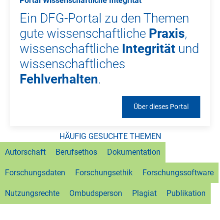
Portal Wissenschaftliche Integrität
Ein DFG-Portal zu den Themen
gute wissenschaftliche
Praxis
,
wissenschaftliche
Integrität
und
wissenschaftliches
Fehlverhalten
.
Über dieses Portal
Wissenschaftliche Integrität
HÄUFIG GESUCHTE THEMEN
Autorschaft
Berufsethos
Dokumentation
Forschungsdaten
Forschungsethik
Forschungssoftware
Nutzungsrechte
Ombudsperson
Plagiat
Publikation