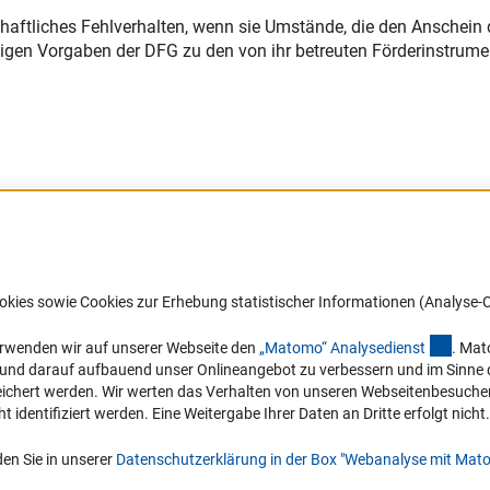
chaftliches Fehlverhalten, wenn sie Umstände, die den Anschein 
gigen Vorgaben der DFG zu den von ihr betreuten Förderinstrum
okies sowie Cookies zur Erhebung statistischer Informationen (Analyse-C
(exter
erwenden wir auf unserer Webseite den
„Matomo“ Analysediens
t
. Mat
Links
Kontakt
n und darauf aufbauend unser Onlineangebot zu verbessern und im Sinne
hert werden. Wir werten das Verhalten von unseren Webseitenbesucher*in
Zum Download des Kodex
Sie haben Fragen oder möchten ein
identifiziert werden. Eine Weitergabe Ihrer Daten an Dritte erfolgt nicht.
Verdachtsfall melden?
DFG-Website
en Sie in unserer
Datenschutzerklärung in der Box "Webanalyse mit Mat