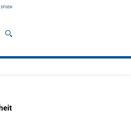
r DFG
EN
Suche öffnen
heit