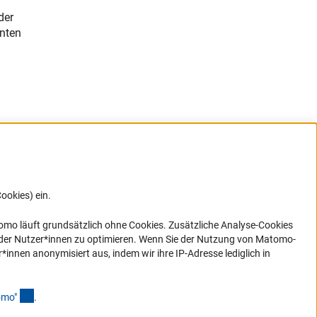
der
enten
ookies) ein.
ner Link)
omo läuft grundsätzlich ohne Cookies. Zusätzliche Analyse-Cookies
 der Nutzer*innen zu optimieren. Wenn Sie der Nutzung von Matomo-
nen anonymisiert aus, indem wir ihre IP-Adresse lediglich in
en
(Anchor Link)
omo
"
.