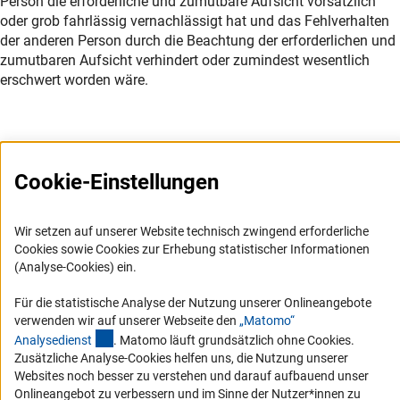
Person die erforderliche und zumutbare Aufsicht vorsätzlich
oder grob fahrlässig vernachlässigt hat und das Fehlverhalten
der anderen Person durch die Beachtung der erforderlichen und
zumutbaren Aufsicht verhindert oder zumindest wesentlich
erschwert worden wäre.
Der Kommentar zu diesem Paragraphen ist in Arbeit.
Cookie-Einstellungen
Wir setzen auf unserer Website technisch zwingend erforderliche
Cookies sowie Cookies zur Erhebung statistischer Informationen
(Analyse-Cookies) ein.
Service
Für die statistische Analyse der Nutzung unserer Onlineangebote
RSS-Feed
verwenden wir auf unserer Webseite den
„Matomo“
(externer Link)
Analysediens
t
. Matomo läuft grundsätzlich ohne Cookies.
Barrierefreiheit
Zusätzliche Analyse-Cookies helfen uns, die Nutzung unserer
Websites noch besser zu verstehen und darauf aufbauend unser
Erklärung zur Barrierefreiheit
Onlineangebot zu verbessern und im Sinne der Nutzer*innen zu