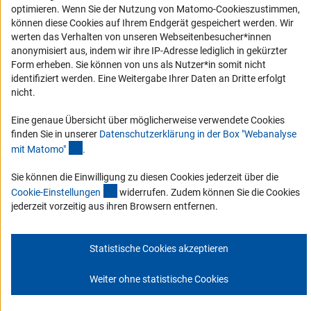
optimieren. Wenn Sie der Nutzung von Matomo-Cookieszustimmen,
Barriere melden
können diese Cookies auf Ihrem Endgerät gespeichert werden. Wir
Links
werten das Verhalten von unseren Webseitenbesucher*innen
anonymisiert aus, indem wir ihre IP-Adresse lediglich in gekürzter
Zum Download des Kodex
Form erheben. Sie können von uns als Nutzer*in somit nicht
identifiziert werden. Eine Weitergabe Ihrer Daten an Dritte erfolgt
DFG-Website
nicht.
Kontakt
Eine genaue Übersicht über möglicherweise verwendete Cookies
finden Sie in unserer
Datenschutzerklärung in der Box "Webanalyse
Sie haben Fragen oder möchten einen Verdachtsfall melden?
(Anchor Link)
mit Matomo
"
.
Sie können die Einwilligung zu diesen Cookies jederzeit über die
Zur Kontaktübersicht
(interner Link)
Cookie-Einstellunge
n
widerrufen. Zudem können Sie die Cookies
jederzeit vorzeitig aus ihren Browsern entfernen.
Statistische Cookies akzeptieren
Impressum
Datenschutz
Cookie-Einstellungen
© 2026 DFG
Weiter ohne statistische Cookies
Zum Anfang 