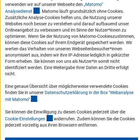
RSS-Feed
verwenden wir auf unserer Webseite den
„Matomo“
Barrierefreiheit
(externer Link)
Analysediens
t
. Matomo läuft grundsätzlich ohne Cookies.
Zusätzliche Analyse-Cookies helfen uns, die Nutzung unserer
Erklärung zur Barrierefreiheit
Websites noch besser zu verstehen und darauf aufbauend unser
Onlineangebot zu verbessern und im Sinne der Nutzer*innen zu
Barriere melden
optimieren. Wenn Sie der Nutzung von Matomo-Cookieszustimmen,
Links
können diese Cookies auf Ihrem Endgerät gespeichert werden. Wir
werten das Verhalten von unseren Webseitenbesucher*innen
anonymisiert aus, indem wir ihre IP-Adresse lediglich in gekürzter
Zum Download des Kodex
Form erheben. Sie können von uns als Nutzer*in somit nicht
DFG-Website
identifiziert werden. Eine Weitergabe Ihrer Daten an Dritte erfolgt
nicht.
Kontakt
Eine genaue Übersicht über möglicherweise verwendete Cookies
Sie haben Fragen oder möchten einen Verdachtsfall melden?
finden Sie in unserer
Datenschutzerklärung in der Box "Webanalyse
(Anchor Link)
mit Matomo
"
.
Zur Kontaktübersicht
Sie können die Einwilligung zu diesen Cookies jederzeit über die
(interner Link)
Cookie-Einstellunge
n
widerrufen. Zudem können Sie die Cookies
jederzeit vorzeitig aus ihren Browsern entfernen.