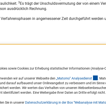
3
aulichkeit.
Es trägt der Unschuldsvermutung der von einem Ve
rson ausdrücklich Rechnung.
nen Verfahrensphasen in angemessener Zeit durchgeführt werden 
okies sowie Cookies zur Erhebung statistischer Informationen (Analyse-C
(exter
erwenden wir auf unserer Webseite den
„Matomo“ Analysediens
t
. Mat
Links
Kontakt
n und darauf aufbauend unser Onlineangebot zu verbessern und im Sinne
hert werden. Wir werten das Verhalten von unseren Webseitenbesucher*in
Zum Download des Kodex
Sie haben Fragen oder möchten ein
identifiziert werden. Eine Weitergabe Ihrer Daten an Dritte erfolgt nicht.
Verdachtsfall melden?
DFG-Website
en Sie in unserer
Datenschutzerklärung in der Box "Webanalyse mit Mat