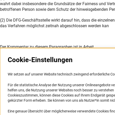
wahrt dabei insbesondere die Grundsätze der Fairness und Vertr
betroffenen Person sowie dem Schutz der hinweisgebenden Pe
(2) Die DFG-Geschäftsstelle wirkt darauf hin, dass die einzel
das Verfahren möglichst zeitnah abgeschlossen werden kan
Der Kommentar zu diesem Paragraphen ist in Arbeit.
Cookie-Einstellungen
Wir setzen auf unserer Website technisch zwingend erforderliche Co
Für die statistische Analyse der Nutzung unserer Onlineangebote v
Service
Barrierefreiheit
helfen uns, die Nutzung unserer Websites noch besser zu verstehe
Cookieszustimmen, können diese Cookies auf Ihrem Endgerät gespeic
RSS-Feed
Erklärung zur Barrierefreiheit
gekürzter Form erheben. Sie können von uns als Nutzer*in somit nicht 
Barriere melden
Eine genaue Übersicht über möglicherweise verwendete Cookies find