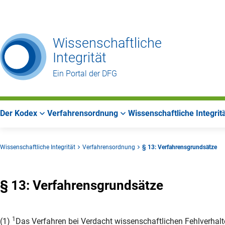
Zur
Zur
Zum
Hauptnavigation
Suche
Hauptbereich
Wissenschaftliche
Integrität
Ein Portal der DFG
Der Kodex
Verfahrensordnung
Wissenschaftliche Integrit
Wissenschaftliche Integrität
Verfahrensordnung
§ 13: Verfahrensgrundsätze
§ 13: Verfahrensgrundsätze
1
(1)
Das Verfahren bei Verdacht wissenschaftlichen Fehlverhalte