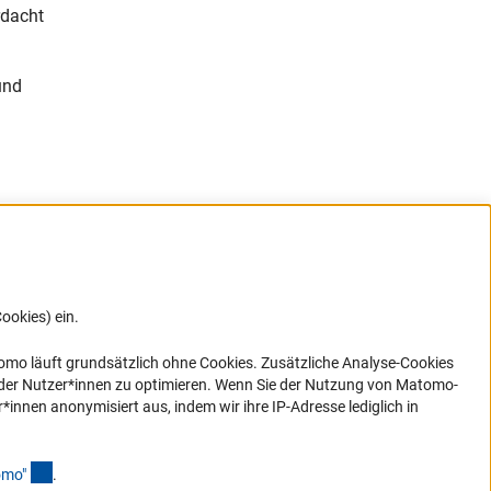
rdacht
und
ookies) ein.
ner Link)
omo läuft grundsätzlich ohne Cookies. Zusätzliche Analyse-Cookies
 der Nutzer*innen zu optimieren. Wenn Sie der Nutzung von Matomo-
nen anonymisiert aus, indem wir ihre IP-Adresse lediglich in
en
(Anchor Link)
omo
"
.