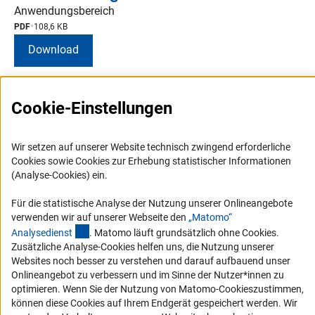
Anwendungsbereich
PDF
108,6 KB
Download
Cookie-Einstellungen
Wir setzen auf unserer Website technisch zwingend erforderliche
Cookies sowie Cookies zur Erhebung statistischer Informationen
Service
(Analyse-Cookies) ein.
RSS-Feed
Für die statistische Analyse der Nutzung unserer Onlineangebote
verwenden wir auf unserer Webseite den
„Matomo“
Barrierefreiheit
(externer Link)
Analysediens
t
. Matomo läuft grundsätzlich ohne Cookies.
Zusätzliche Analyse-Cookies helfen uns, die Nutzung unserer
Erklärung zur Barrierefreiheit
Websites noch besser zu verstehen und darauf aufbauend unser
Onlineangebot zu verbessern und im Sinne der Nutzer*innen zu
Barriere melden
optimieren. Wenn Sie der Nutzung von Matomo-Cookieszustimmen,
Links
können diese Cookies auf Ihrem Endgerät gespeichert werden. Wir