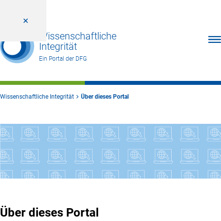
Wissenschaftliche
Men
Integrität
Ein Portal der DFG
Wissenschaftliche Integrität
Über dieses Portal
Über dieses Portal