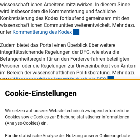
wissenschaftlichen Arbeitens mitzuwirken. In diesem Sinne
wird insbesondere die Kommentierung und fachliche
Konkretisierung des Kodex fortlaufend gemeinsam mit den
wissenschaftlichen Communities weiterentwickelt. Mehr dazu
(interner Link)
unter
Kommentierung des Kode
x
.
Zudem bietet das Portal einen Überblick über weitere
integritätssichernde Regelungen der DFG, wie etwa die
Befangenheitsregeln für an den Förderverfahren beteiligten
Personen oder die Regelungen zur Unvereinbarkeit von Ämtern
im Bereich der wissenschaftlichen Politikberatung. Mehr dazu
(interner Lin
unter
Wissenschaftliche Integrität durch die DF
G
.
Cookie-Einstellungen
Wir setzen auf unserer Website technisch zwingend erforderliche
Cookies sowie Cookies zur Erhebung statistischer Informationen
Service
(Analyse-Cookies) ein.
Für die statistische Analyse der Nutzung unserer Onlineangebote
RSS-Feed