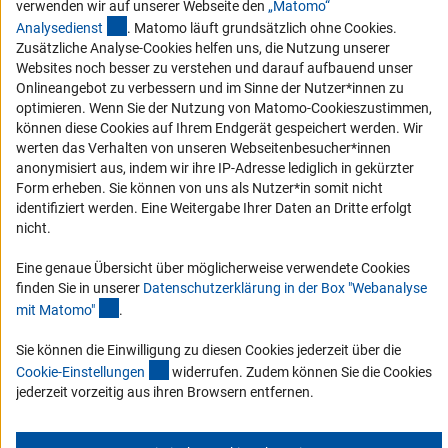
verwenden wir auf unserer Webseite den
„Matomo“
Barrierefreiheit
(externer Link)
Analysediens
t
. Matomo läuft grundsätzlich ohne Cookies.
Zusätzliche Analyse-Cookies helfen uns, die Nutzung unserer
Websites noch besser zu verstehen und darauf aufbauend unser
Erklärung zur Barrierefreiheit
Onlineangebot zu verbessern und im Sinne der Nutzer*innen zu
Barriere melden
optimieren. Wenn Sie der Nutzung von Matomo-Cookieszustimmen,
Links
können diese Cookies auf Ihrem Endgerät gespeichert werden. Wir
werten das Verhalten von unseren Webseitenbesucher*innen
anonymisiert aus, indem wir ihre IP-Adresse lediglich in gekürzter
Zum Download des Kodex
Form erheben. Sie können von uns als Nutzer*in somit nicht
DFG-Website
identifiziert werden. Eine Weitergabe Ihrer Daten an Dritte erfolgt
nicht.
Kontakt
Eine genaue Übersicht über möglicherweise verwendete Cookies
Sie haben Fragen oder möchten einen Verdachtsfall melden?
finden Sie in unserer
Datenschutzerklärung in der Box "Webanalyse
(Anchor Link)
mit Matomo
"
.
Zur Kontaktübersicht
Sie können die Einwilligung zu diesen Cookies jederzeit über die
(interner Link)
Cookie-Einstellunge
n
widerrufen. Zudem können Sie die Cookies
jederzeit vorzeitig aus ihren Browsern entfernen.