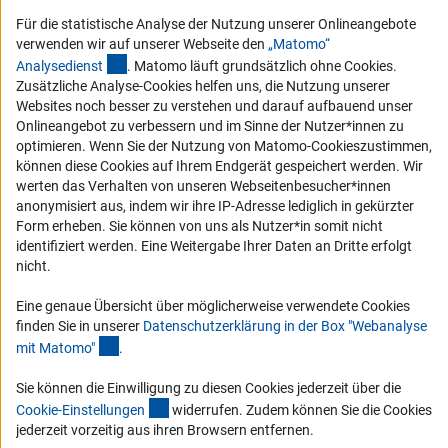
Für die statistische Analyse der Nutzung unserer Onlineangebote
RSS-Feed
verwenden wir auf unserer Webseite den
„Matomo“
(externer Link)
Analysediens
t
. Matomo läuft grundsätzlich ohne Cookies.
Barrierefreiheit
Zusätzliche Analyse-Cookies helfen uns, die Nutzung unserer
Websites noch besser zu verstehen und darauf aufbauend unser
Erklärung zur Barrierefreiheit
Onlineangebot zu verbessern und im Sinne der Nutzer*innen zu
Barriere melden
optimieren. Wenn Sie der Nutzung von Matomo-Cookieszustimmen,
können diese Cookies auf Ihrem Endgerät gespeichert werden. Wir
Links
werten das Verhalten von unseren Webseitenbesucher*innen
anonymisiert aus, indem wir ihre IP-Adresse lediglich in gekürzter
Zum Download des Kodex
Form erheben. Sie können von uns als Nutzer*in somit nicht
identifiziert werden. Eine Weitergabe Ihrer Daten an Dritte erfolgt
DFG-Website
nicht.
Kontakt
Eine genaue Übersicht über möglicherweise verwendete Cookies
finden Sie in unserer
Datenschutzerklärung in der Box "Webanalyse
Sie haben Fragen oder möchten einen Verdachtsfall melden?
(Anchor Link)
mit Matomo
"
.
Sie können die Einwilligung zu diesen Cookies jederzeit über die
Zur Kontaktübersicht
(interner Link)
Cookie-Einstellunge
n
widerrufen. Zudem können Sie die Cookies
jederzeit vorzeitig aus ihren Browsern entfernen.