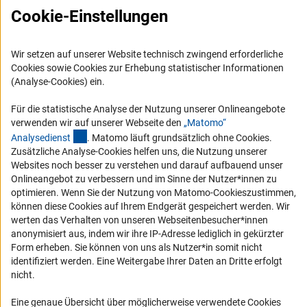
Cookie-Einstellungen
Wir setzen auf unserer Website technisch zwingend erforderliche
Cookies sowie Cookies zur Erhebung statistischer Informationen
(Analyse-Cookies) ein.
Service
Für die statistische Analyse der Nutzung unserer Onlineangebote
RSS-Feed
verwenden wir auf unserer Webseite den
„Matomo“
(externer Link)
Barrierefreiheit
Analysediens
t
. Matomo läuft grundsätzlich ohne Cookies.
Zusätzliche Analyse-Cookies helfen uns, die Nutzung unserer
Websites noch besser zu verstehen und darauf aufbauend unser
Erklärung zur Barrierefreiheit
Onlineangebot zu verbessern und im Sinne der Nutzer*innen zu
Barriere melden
optimieren. Wenn Sie der Nutzung von Matomo-Cookieszustimmen,
können diese Cookies auf Ihrem Endgerät gespeichert werden. Wir
Links
werten das Verhalten von unseren Webseitenbesucher*innen
anonymisiert aus, indem wir ihre IP-Adresse lediglich in gekürzter
Zum Download des Kodex
Form erheben. Sie können von uns als Nutzer*in somit nicht
identifiziert werden. Eine Weitergabe Ihrer Daten an Dritte erfolgt
DFG-Website
nicht.
Kontakt
Eine genaue Übersicht über möglicherweise verwendete Cookies