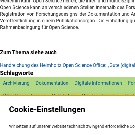
Weiterhin kann Open Science helfen, die inter- und multidiszipl
Open Science kann an verschiedenen Stellen innerhalb des Fors
Registration von Forschungsdesigns, der Dokumentation und A
Veröffentlichung in einem Publikationsorgan. Die Einhaltung gu
Rahmenbedingung für Open Science.
Zum Thema siehe auch
Handreichung des Helmholtz Open Science Office: „Gute (digita
Schlagworte
Archivierung
Dokumentation
Digitale Informationen
Fo
Öffentlicher Zugang
Publikation
Prä-Registrierung
Qual
Cookie-Einstellungen
Wir setzen auf unserer Website technisch zwingend erforderliche Co