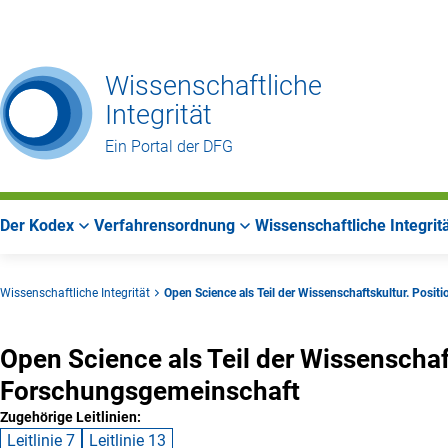
Zur
Zur
Zum
Hauptnavigation
Suche
Hauptbereich
Wissenschaftliche
Integrität
Ein Portal der DFG
Der Kodex
Verfahrensordnung
Wissenschaftliche Integrit
Wissenschaftliche Integrität
Open Science als Teil der Wissenschaftskultur. Pos
Open Science als Teil der Wissenschaf
Forschungsgemeinschaft
Zugehörige Leitlinien:
Leitlinie 7
Leitlinie 13