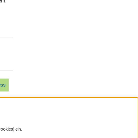
rn.
k)
ess
ookies) ein.