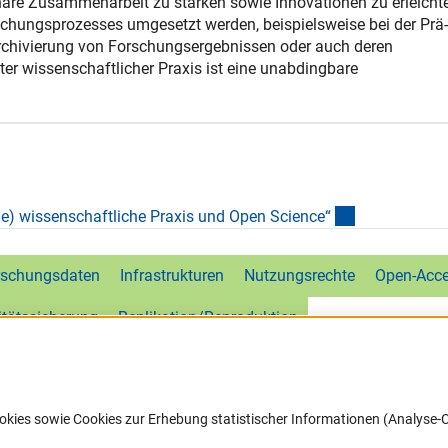
inäre Zusammenarbeit zu stärken sowie Innovationen zu erleichte
chungsprozesses umgesetzt werden, beispielsweise bei der Prä-
rchivierung von Forschungsergebnissen oder auch deren
ter wissenschaftlicher Praxis ist eine unabdingbare
(externer Lin
le) wissenschaftliche Praxis und Open Science
“
rschungsdaten
Infrastrukturen
Nutzungsrechte
Open-Acc
itätssicherung
Replikation/Reproduktion
okies sowie Cookies zur Erhebung statistischer Informationen (Analyse-C