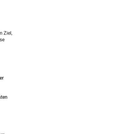
 Ziel,
ese
er
sten