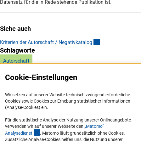
Datensatz für die in Rede stehende Publikation ist.
Siehe auch
(interner Link)
Kriterien der Autorschaft / Negativkatalo
g
Schlagworte
Autorschaft
Cookie-Einstellungen
Wir setzen auf unserer Website technisch zwingend erforderliche
Cookies sowie Cookies zur Erhebung statistischer Informationen
Service
(Analyse-Cookies) ein.
RSS-Feed
Für die statistische Analyse der Nutzung unserer Onlineangebote
verwenden wir auf unserer Webseite den
„Matomo“
Barrierefreiheit
(externer Link)
Analysediens
t
. Matomo läuft grundsätzlich ohne Cookies.
Zusätzliche Analyse-Cookies helfen uns, die Nutzung unserer