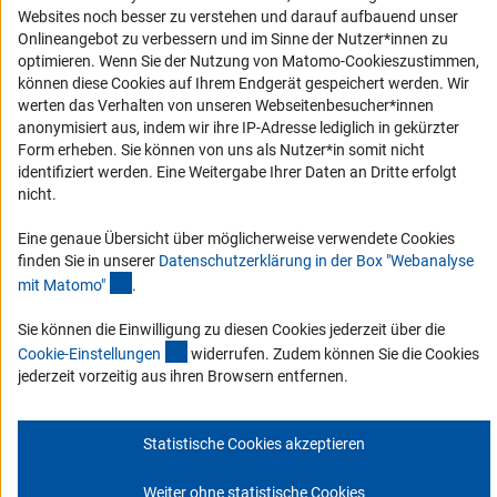
Erklärung zur Barrierefreiheit
Websites noch besser zu verstehen und darauf aufbauend unser
Onlineangebot zu verbessern und im Sinne der Nutzer*innen zu
Barriere melden
optimieren. Wenn Sie der Nutzung von Matomo-Cookieszustimmen,
Links
können diese Cookies auf Ihrem Endgerät gespeichert werden. Wir
werten das Verhalten von unseren Webseitenbesucher*innen
Zum Download des Kodex
anonymisiert aus, indem wir ihre IP-Adresse lediglich in gekürzter
Form erheben. Sie können von uns als Nutzer*in somit nicht
DFG-Website
identifiziert werden. Eine Weitergabe Ihrer Daten an Dritte erfolgt
Kontakt
nicht.
Eine genaue Übersicht über möglicherweise verwendete Cookies
Sie haben Fragen oder möchten einen Verdachtsfall melden?
finden Sie in unserer
Datenschutzerklärung in der Box "Webanalyse
(Anchor Link)
mit Matomo
"
.
Zur Kontaktübersicht
Sie können die Einwilligung zu diesen Cookies jederzeit über die
(interner Link)
Cookie-Einstellunge
n
widerrufen. Zudem können Sie die Cookies
jederzeit vorzeitig aus ihren Browsern entfernen.
Impressum
Datenschutz
Cookie-Einstellungen
Statistische Cookies akzeptieren
© 2026 DFG
Weiter ohne statistische Cookies