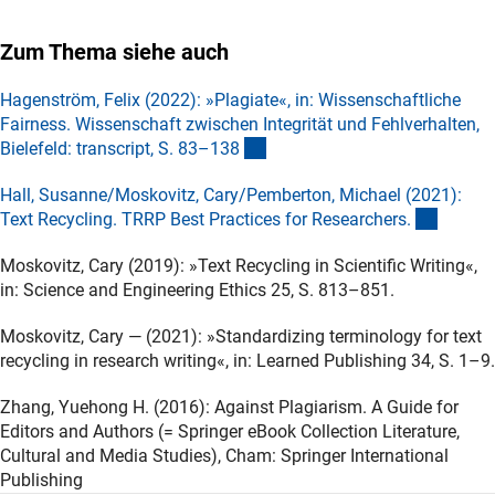
Zum Thema siehe auch
Hagenström, Felix (2022): »Plagiate«, in: Wissenschaftliche
Fairness. Wissenschaft zwischen Integrität und Fehlverhalten,
(externer Link)
Bielefeld: transcript, S. 83–13
8
Hall, Susanne/Moskovitz, Cary/Pemberton, Michael (2021):
(extern
Text Recycling. TRRP Best Practices for Researchers
.
Moskovitz, Cary (2019): »Text Recycling in Scientific Writing«,
in: Science and Engineering Ethics 25, S. 813–851.
Moskovitz, Cary — (2021): »Standardizing terminology for text
recycling in research writing«, in: Learned Publishing 34, S. 1–9.
Zhang, Yuehong H. (2016): Against Plagiarism. A Guide for
Editors and Authors (= Springer eBook Collection Literature,
Cultural and Media Studies), Cham: Springer International
Publishing