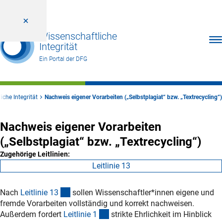
Wissenschaftliche
Men
Integrität
Ein Portal der DFG
iche Integrität
Nachweis eigener Vorarbeiten („Selbstplagiat“ bzw. „Textrecycling“)
Nachweis eigener Vorarbeiten
(„Selbstplagiat“ bzw. „Textrecycling“)
Zugehörige Leitlinien:
Leitlinie 13
(interner Link)
Nach
Leitlinie 1
3
sollen Wissenschaftler*innen eigene und
fremde Vorarbeiten vollständig und korrekt nachweisen.
(interner Link)
Außerdem fordert
Leitlinie
1
strikte Ehrlichkeit im Hinblick