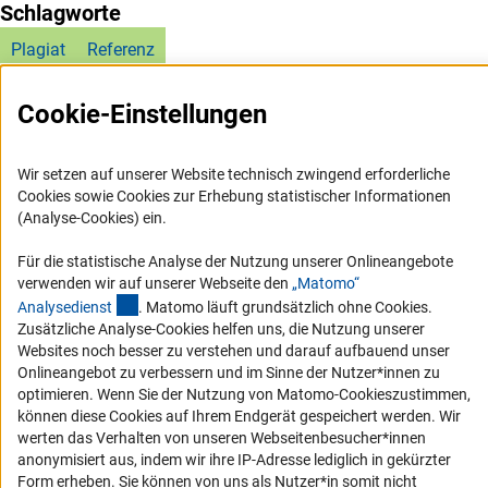
Schlagworte
Plagiat
Referenz
Cookie-Einstellungen
Wir setzen auf unserer Website technisch zwingend erforderliche
Cookies sowie Cookies zur Erhebung statistischer Informationen
Service
(Analyse-Cookies) ein.
RSS-Feed
Für die statistische Analyse der Nutzung unserer Onlineangebote
Barrierefreiheit
verwenden wir auf unserer Webseite den
„Matomo“
(externer Link)
Analysediens
t
. Matomo läuft grundsätzlich ohne Cookies.
Zusätzliche Analyse-Cookies helfen uns, die Nutzung unserer
Erklärung zur Barrierefreiheit
Websites noch besser zu verstehen und darauf aufbauend unser
Barriere melden
Onlineangebot zu verbessern und im Sinne der Nutzer*innen zu
optimieren. Wenn Sie der Nutzung von Matomo-Cookieszustimmen,
Links
können diese Cookies auf Ihrem Endgerät gespeichert werden. Wir
werten das Verhalten von unseren Webseitenbesucher*innen
Zum Download des Kodex
anonymisiert aus, indem wir ihre IP-Adresse lediglich in gekürzter
Form erheben. Sie können von uns als Nutzer*in somit nicht
DFG-Website