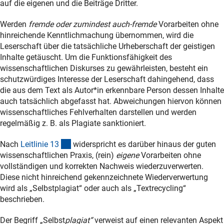
auf die eigenen und die Beiträge Dritter.
Werden
fremde oder zumindest auch-fremde
Vorarbeiten ohne
hinreichende Kenntlichmachung übernommen, wird die
Leserschaft über die tatsächliche Urheberschaft der geistigen
Inhalte getäuscht. Um die Funktionsfähigkeit des
wissenschaftlichen Diskurses zu gewährleisten, besteht ein
schutzwürdiges Interesse der Leserschaft dahingehend, dass
die aus dem Text als Autor*in erkennbare Person dessen Inhalte
auch tatsächlich abgefasst hat. Abweichungen hiervon können
wissenschaftliches Fehlverhalten darstellen und werden
regelmäßig z. B. als Plagiate sanktioniert.
(interner Link)
Nach
Leitlinie 1
3
widerspricht es darüber hinaus der guten
wissenschaftlichen Praxis, (rein)
eigene
Vorarbeiten ohne
vollständigen und korrekten Nachweis wiederzuverwerten.
Diese nicht hinreichend gekennzeichnete Wiederverwertung
wird als „Selbstplagiat“ oder auch als „Textrecycling“
beschrieben.
Der Begriff „Selbst
plagiat“
verweist auf einen relevanten Aspekt