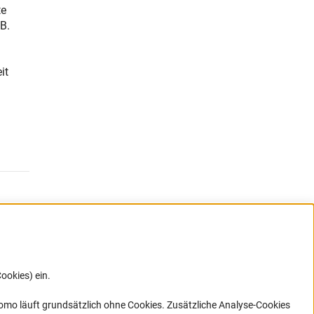
te
B.
it
ookies) ein.
ner Link)
omo läuft grundsätzlich ohne Cookies. Zusätzliche Analyse-Cookies