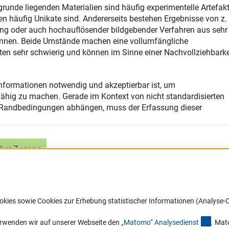
runde liegenden Materialien sind häufig experimentelle Artefak
 häufig Unikate sind. Andererseits bestehen Ergebnisse von z. 
ng oder auch hochauflösender bildgebender Verfahren aus sehr
nnen. Beide Umstände machen eine vollumfängliche
en sehr schwierig und können im Sinne einer Nachvollziehbarke
 Informationen notwendig und akzeptierbar ist, um
hig zu machen. Gerade im Kontext von nicht standardisierten
von Randbedingungen abhängen, muss der Erfassung dieser
cher Zugang
okies sowie Cookies zur Erhebung statistischer Informationen (Analyse-C
(exter
erwenden wir auf unserer Webseite den
„Matomo“ Analysediens
t
. Mat