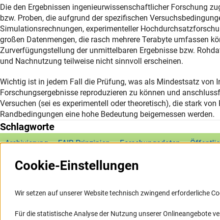
Die den Ergebnissen ingenieurwissenschaftlicher Forschung zug
bzw. Proben, die aufgrund der spezifischen Versuchsbedingungen
Simulationsrechnungen, experimenteller Hochdurchsatzforschu
großen Datenmengen, die rasch mehrere Terabyte umfassen kö
Zurverfügungstellung der unmittelbaren Ergebnisse bzw. Rohdat
und Nachnutzung teilweise nicht sinnvoll erscheinen.
Wichtig ist in jedem Fall die Prüfung, was als Mindestsatz von
Forschungsergebnisse reproduzieren zu können und anschlussfä
Versuchen (sei es experimentell oder theoretisch), die stark 
Randbedingungen eine hohe Bedeutung beigemessen werden.
Schlagworte
Archivierung
FAIR-Prinzipien
Forschungsdaten
Öffentli
Cookie-Einstellungen
Wir setzen auf unserer Website technisch zwingend erforderliche Co
Für die statistische Analyse der Nutzung unserer Onlineangebote v