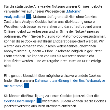
Für die statistische Analyse der Nutzung unserer Onlineangebote
RSS-Feed
verwenden wir auf unserer Webseite den
„Matomo“
(externer Link)
Analysediens
t
. Matomo läuft grundsätzlich ohne Cookies.
Barrierefreiheit
Zusätzliche Analyse-Cookies helfen uns, die Nutzung unserer
Websites noch besser zu verstehen und darauf aufbauend unser
Erklärung zur Barrierefreiheit
Onlineangebot zu verbessern und im Sinne der Nutzer*innen zu
Barriere melden
optimieren. Wenn Sie der Nutzung von Matomo-Cookieszustimmen,
können diese Cookies auf Ihrem Endgerät gespeichert werden. Wir
Links
werten das Verhalten von unseren Webseitenbesucher*innen
anonymisiert aus, indem wir ihre IP-Adresse lediglich in gekürzter
Zum Download des Kodex
Form erheben. Sie können von uns als Nutzer*in somit nicht
identifiziert werden. Eine Weitergabe Ihrer Daten an Dritte erfolgt
DFG-Website
nicht.
Kontakt
Eine genaue Übersicht über möglicherweise verwendete Cookies
finden Sie in unserer
Datenschutzerklärung in der Box "Webanalyse
Sie haben Fragen oder möchten einen Verdachtsfall melden?
(Anchor Link)
mit Matomo
"
.
Sie können die Einwilligung zu diesen Cookies jederzeit über die
Zur Kontaktübersicht
(interner Link)
Cookie-Einstellunge
n
widerrufen. Zudem können Sie die Cookies
jederzeit vorzeitig aus ihren Browsern entfernen.