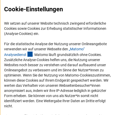
Cookie-Einstellungen
Wir setzen auf unserer Website technisch zwingend erforderliche
Cookies sowie Cookies zur Erhebung statistischer Informationen
(Analyse-Cookies) ein.
Service
Für die statistische Analyse der Nutzung unserer Onlineangebote
RSS-Feed
verwenden wir auf unserer Webseite den
„Matomo“
(externer Link)
Barrierefreiheit
Analysediens
t
. Matomo läuft grundsätzlich ohne Cookies.
Zusätzliche Analyse-Cookies helfen uns, die Nutzung unserer
Websites noch besser zu verstehen und darauf aufbauend unser
Erklärung zur Barrierefreiheit
Onlineangebot zu verbessern und im Sinne der Nutzer*innen zu
Barriere melden
optimieren. Wenn Sie der Nutzung von Matomo-Cookieszustimmen,
können diese Cookies auf Ihrem Endgerät gespeichert werden. Wir
Links
werten das Verhalten von unseren Webseitenbesucher*innen
anonymisiert aus, indem wir ihre IP-Adresse lediglich in gekürzter
Zum Download des Kodex
Form erheben. Sie können von uns als Nutzer*in somit nicht
identifiziert werden. Eine Weitergabe Ihrer Daten an Dritte erfolgt
DFG-Website
nicht.
Kontakt