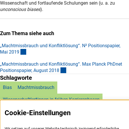
Wissenschaft und fortlaufende Schulungen sein (u. a. zu
unconscious biases
).
Zum Thema siehe auch
„Machtmissbrauch und Konfliktlösung“. N² Positionspapier,
(externer Link)
Mai 201
9
„Machtmissbrauch und Konfliktlösung“. Max Planck PhDnet
(externer Link)
Positionspapier, August 201
8
Schlagworte
Bias
Machtmissbrauch
Wissenschaftler*innen in frühen Karrierephasen
Cookie-Einstellungen
Wir setzen auf unserer Website technisch zwingend erforderliche