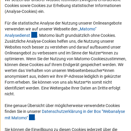
Cookies sowie Cookies zur Erhebung statistischer Informationen
Service
(Analyse-Cookies) ein.
Für die statistische Analyse der Nutzung unserer Onlineangebote
RSS-Feed
verwenden wir auf unserer Webseite den
„Matomo“
Barrierefreiheit
(externer Link)
Analysediens
t
. Matomo läuft grundsätzlich ohne Cookies.
Zusätzliche Analyse-Cookies helfen uns, die Nutzung unserer
Erklärung zur Barrierefreiheit
Websites noch besser zu verstehen und darauf aufbauend unser
Onlineangebot zu verbessern und im Sinne der Nutzer*innen zu
Barriere melden
optimieren. Wenn Sie der Nutzung von Matomo-Cookieszustimmen,
Links
können diese Cookies auf Ihrem Endgerät gespeichert werden. Wir
werten das Verhalten von unseren Webseitenbesucher*innen
anonymisiert aus, indem wir ihre IP-Adresse lediglich in gekürzter
Zum Download des Kodex
Form erheben. Sie können von uns als Nutzer*in somit nicht
DFG-Website
identifiziert werden. Eine Weitergabe Ihrer Daten an Dritte erfolgt
nicht.
Kontakt
Eine genaue Übersicht über möglicherweise verwendete Cookies
Sie haben Fragen oder möchten einen Verdachtsfall melden?
finden Sie in unserer
Datenschutzerklärung in der Box "Webanalyse
(Anchor Link)
mit Matomo
"
.
Zur Kontaktübersicht
Sie können die Einwilligung zu diesen Cookies jederzeit über die