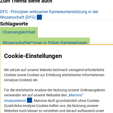
Zum Thema siehe auch
DFG - Prinzipien wirksamer Karriereunterstützung in der
(externer Link)
Wissenschaft (DFG
)
Schlagworte
Chancengleichheit
Wissenschaftler*innen in frühen Karrierephasen
Cookie-Einstellungen
Wir setzen auf unserer Website technisch zwingend erforderliche
Cookies sowie Cookies zur Erhebung statistischer Informationen
Service
(Analyse-Cookies) ein.
RSS-Feed
Für die statistische Analyse der Nutzung unserer Onlineangebote
verwenden wir auf unserer Webseite den
„Matomo“
Barrierefreiheit
(externer Link)
Analysediens
t
. Matomo läuft grundsätzlich ohne Cookies.
Zusätzliche Analyse-Cookies helfen uns, die Nutzung unserer
Erklärung zur Barrierefreiheit
Websites noch besser zu verstehen und darauf aufbauend unser