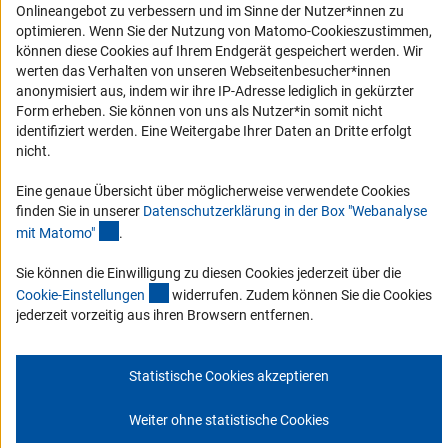
Onlineangebot zu verbessern und im Sinne der Nutzer*innen zu
Barriere melden
optimieren. Wenn Sie der Nutzung von Matomo-Cookieszustimmen,
Links
können diese Cookies auf Ihrem Endgerät gespeichert werden. Wir
werten das Verhalten von unseren Webseitenbesucher*innen
Zum Download des Kodex
anonymisiert aus, indem wir ihre IP-Adresse lediglich in gekürzter
Form erheben. Sie können von uns als Nutzer*in somit nicht
DFG-Website
identifiziert werden. Eine Weitergabe Ihrer Daten an Dritte erfolgt
Kontakt
nicht.
Eine genaue Übersicht über möglicherweise verwendete Cookies
Sie haben Fragen oder möchten einen Verdachtsfall melden?
finden Sie in unserer
Datenschutzerklärung in der Box "Webanalyse
(Anchor Link)
mit Matomo
"
.
Zur Kontaktübersicht
Sie können die Einwilligung zu diesen Cookies jederzeit über die
(interner Link)
Cookie-Einstellunge
n
widerrufen. Zudem können Sie die Cookies
jederzeit vorzeitig aus ihren Browsern entfernen.
Impressum
Datenschutz
Cookie-Einstellungen
Statistische Cookies akzeptieren
© 2026 DFG
Weiter ohne statistische Cookies
Zum Anfang 