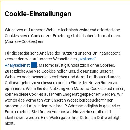
Cookie-Einstellungen
Service
Wir setzen auf unserer Website technisch zwingend erforderliche
Cookies sowie Cookies zur Erhebung statistischer Informationen
(Analyse-Cookies) ein.
RSS-Feed
Barrierefreiheit
Für die statistische Analyse der Nutzung unserer Onlineangebote
verwenden wir auf unserer Webseite den
„Matomo“
(externer Link)
Erklärung zur Barrierefreiheit
Analysediens
t
. Matomo läuft grundsätzlich ohne Cookies.
Zusätzliche Analyse-Cookies helfen uns, die Nutzung unserer
Barriere melden
Websites noch besser zu verstehen und darauf aufbauend unser
Links
Onlineangebot zu verbessern und im Sinne der Nutzer*innen zu
optimieren. Wenn Sie der Nutzung von Matomo-Cookieszustimmen,
können diese Cookies auf Ihrem Endgerät gespeichert werden. Wir
Zum Download des Kodex
werten das Verhalten von unseren Webseitenbesucher*innen
DFG-Website
anonymisiert aus, indem wir ihre IP-Adresse lediglich in gekürzter
Form erheben. Sie können von uns als Nutzer*in somit nicht
Kontakt
identifiziert werden. Eine Weitergabe Ihrer Daten an Dritte erfolgt
nicht.
Sie haben Fragen oder möchten einen Verdachtsfall melden?