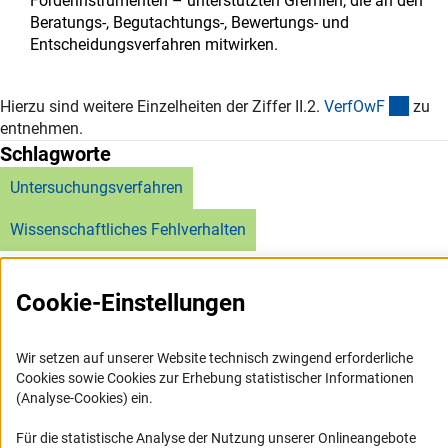
Förderinstrumenten – unterstützten Gremien, die an den
Beratungs-, Begutachtungs-, Bewertungs- und
Entscheidungsverfahren mitwirken.
(exte
Hierzu sind weitere Einzelheiten der Ziffer II.2.
VerfOw
F
zu
entnehmen.
Schlagworte
Untersuchungsverfahren
Wissenschaftliches Fehlverhalten
Cookie-Einstellungen
Wir setzen auf unserer Website technisch zwingend erforderliche
Service
Cookies sowie Cookies zur Erhebung statistischer Informationen
(Analyse-Cookies) ein.
RSS-Feed
Für die statistische Analyse der Nutzung unserer Onlineangebote