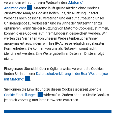
Barrierefreiheit
verwenden wir auf unserer Webseite den
„Matomo“
(externer Link)
Analysediens
t
. Matomo läuft grundsätzlich ohne Cookies.
Erklärung zur Barrierefreiheit
Zusätzliche Analyse-Cookies helfen uns, die Nutzung unserer
Websites noch besser zu verstehen und darauf aufbauend unser
Barriere melden
Onlineangebot zu verbessern und im Sinne der Nutzer*innen zu
Links
optimieren. Wenn Sie der Nutzung von Matomo-Cookieszustimmen,
können diese Cookies auf Ihrem Endgerät gespeichert werden. Wir
Zum Download des Kodex
werten das Verhalten von unseren Webseitenbesucher*innen
anonymisiert aus, indem wir ihre IP-Adresse lediglich in gekürzter
DFG-Website
Form erheben. Sie können von uns als Nutzer*in somit nicht
Kontakt
identifiziert werden. Eine Weitergabe Ihrer Daten an Dritte erfolgt
nicht.
Sie haben Fragen oder möchten einen Verdachtsfall melden?
Eine genaue Übersicht über möglicherweise verwendete Cookies
finden Sie in unserer
Datenschutzerklärung in der Box "Webanalyse
(Anchor Link)
mit Matomo
"
.
Zur Kontaktübersicht
Sie können die Einwilligung zu diesen Cookies jederzeit über die
(interner Link)
Cookie-Einstellunge
n
widerrufen. Zudem können Sie die Cookies
jederzeit vorzeitig aus ihren Browsern entfernen.
Impressum
Datenschutz
Cookie-Einstellungen
© 2026 DFG