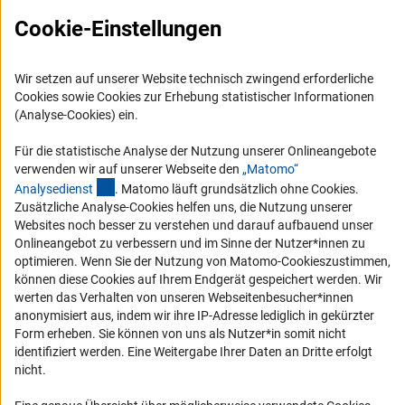
Cookie-Einstellungen
Wir setzen auf unserer Website technisch zwingend erforderliche
Cookies sowie Cookies zur Erhebung statistischer Informationen
(Analyse-Cookies) ein.
Service
Für die statistische Analyse der Nutzung unserer Onlineangebote
RSS-Feed
verwenden wir auf unserer Webseite den
„Matomo“
(externer Link)
Barrierefreiheit
Analysediens
t
. Matomo läuft grundsätzlich ohne Cookies.
Zusätzliche Analyse-Cookies helfen uns, die Nutzung unserer
Websites noch besser zu verstehen und darauf aufbauend unser
Erklärung zur Barrierefreiheit
Onlineangebot zu verbessern und im Sinne der Nutzer*innen zu
Barriere melden
optimieren. Wenn Sie der Nutzung von Matomo-Cookieszustimmen,
können diese Cookies auf Ihrem Endgerät gespeichert werden. Wir
Links
werten das Verhalten von unseren Webseitenbesucher*innen
anonymisiert aus, indem wir ihre IP-Adresse lediglich in gekürzter
Zum Download des Kodex
Form erheben. Sie können von uns als Nutzer*in somit nicht
identifiziert werden. Eine Weitergabe Ihrer Daten an Dritte erfolgt
DFG-Website
nicht.
Kontakt