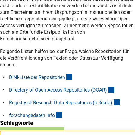
auch andere Textpublikationen werden häufig auch zusätzlich
zum Erscheinen an ihrem Ursprungsort in institutionellen oder
fachlichen Repositorien eingepflegt, um sie weltweit im Open
Access verfügbar zu machen. Zunehmend werden Repositorien
auch als Orte für die Erstpublikation von
Forschungsergebnissen ausgebaut.
Folgende Listen helfen bei der Frage, welche Repositorien für
die Veröffentlichung von Texten oder Daten zur Verfügung
stehen:
(externer Link)
DINI-Liste der Repositorie
n
(externer 
Directory of Open Access Repositories (DOAR
)
(extern
Registry of Research Data Repositories (re3data
)
(externer Link)
forschungsdaten.inf
o
Schlagworte
Publikation
Repositorium