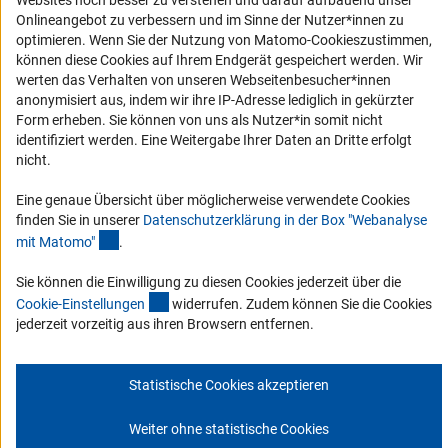
Websites noch besser zu verstehen und darauf aufbauend unser
Erklärung zur Barrierefreiheit
Onlineangebot zu verbessern und im Sinne der Nutzer*innen zu
optimieren. Wenn Sie der Nutzung von Matomo-Cookieszustimmen,
Barriere melden
können diese Cookies auf Ihrem Endgerät gespeichert werden. Wir
Links
werten das Verhalten von unseren Webseitenbesucher*innen
anonymisiert aus, indem wir ihre IP-Adresse lediglich in gekürzter
Zum Download des Kodex
Form erheben. Sie können von uns als Nutzer*in somit nicht
identifiziert werden. Eine Weitergabe Ihrer Daten an Dritte erfolgt
DFG-Website
nicht.
Kontakt
Eine genaue Übersicht über möglicherweise verwendete Cookies
finden Sie in unserer
Datenschutzerklärung in der Box "Webanalyse
Sie haben Fragen oder möchten einen Verdachtsfall melden?
(Anchor Link)
mit Matomo
"
.
Sie können die Einwilligung zu diesen Cookies jederzeit über die
Zur Kontaktübersicht
(interner Link)
Cookie-Einstellunge
n
widerrufen. Zudem können Sie die Cookies
jederzeit vorzeitig aus ihren Browsern entfernen.
Statistische Cookies akzeptieren
Impressum
Datenschutz
Cookie-Einstellungen
© 2026 DFG
Weiter ohne statistische Cookies
Zum Anfang 