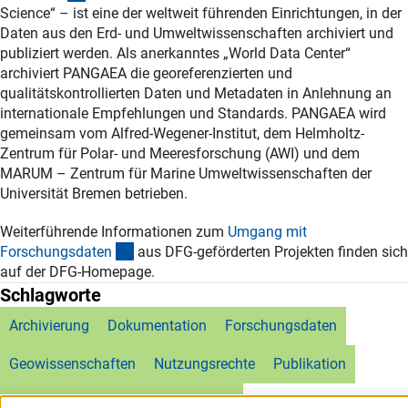
Science“ – ist eine der weltweit führenden Einrichtungen, in der
Daten aus den Erd- und Umweltwissenschaften archiviert und
publiziert werden. Als anerkanntes „World Data Center“
archiviert PANGAEA die georeferenzierten und
qualitätskontrollierten Daten und Metadaten in Anlehnung an
internationale Empfehlungen und Standards. PANGAEA wird
gemeinsam vom Alfred-Wegener-Institut, dem Helmholtz-
Zentrum für Polar- und Meeresforschung (AWI) und dem
MARUM – Zentrum für Marine Umweltwissenschaften der
Universität Bremen betrieben.
Weiterführende Informationen zum
Umgang mit
(externer Link)
Forschungsdate
n
aus DFG-geförderten Projekten finden sich
auf der DFG-Homepage.
Schlagworte
Archivierung
Dokumentation
Forschungsdaten
Geowissenschaften
Nutzungsrechte
Publikation
Qualitätssicherung
Repositorium