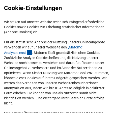
Cookie-Einstellungen
Wir setzen auf unserer Website technisch zwingend erforderliche
Cookies sowie Cookies zur Erhebung statistischer Informationen
(Analyse-Cookies) ein.
Service
Für die statistische Analyse der Nutzung unserer Onlineangebote
RSS-Feed
verwenden wir auf unserer Webseite den
„Matomo“
(externer Link)
Barrierefreiheit
Analysediens
t
. Matomo läuft grundsätzlich ohne Cookies.
Zusätzliche Analyse-Cookies helfen uns, die Nutzung unserer
Websites noch besser zu verstehen und darauf aufbauend unser
Erklärung zur Barrierefreiheit
Onlineangebot zu verbessern und im Sinne der Nutzer*innen zu
Barriere melden
optimieren. Wenn Sie der Nutzung von Matomo-Cookieszustimmen,
können diese Cookies auf Ihrem Endgerät gespeichert werden. Wir
Links
werten das Verhalten von unseren Webseitenbesucher*innen
anonymisiert aus, indem wir ihre IP-Adresse lediglich in gekürzter
Zum Download des Kodex
Form erheben. Sie können von uns als Nutzer*in somit nicht
identifiziert werden. Eine Weitergabe Ihrer Daten an Dritte erfolgt
DFG-Website
nicht.
Kontakt