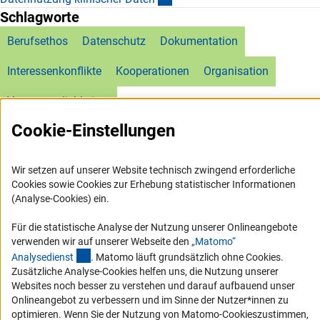
Schlagworte
Berufsethos
Datenschutz
Dokumentation
Interessenkonflikte
Kooperationen
Organisation
Verantwortlichkeiten
Cookie-Einstellungen
Wir setzen auf unserer Website technisch zwingend erforderliche
Cookies sowie Cookies zur Erhebung statistischer Informationen
(Analyse-Cookies) ein.
Service
Für die statistische Analyse der Nutzung unserer Onlineangebote
RSS-Feed
verwenden wir auf unserer Webseite den
„Matomo“
Barrierefreiheit
(externer Link)
Analysediens
t
. Matomo läuft grundsätzlich ohne Cookies.
Zusätzliche Analyse-Cookies helfen uns, die Nutzung unserer
Websites noch besser zu verstehen und darauf aufbauend unser
Erklärung zur Barrierefreiheit
Onlineangebot zu verbessern und im Sinne der Nutzer*innen zu
Barriere melden
optimieren. Wenn Sie der Nutzung von Matomo-Cookieszustimmen,