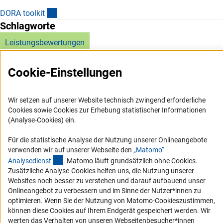
(externer Link)
DORA toolki
t
Schlagworte
Leistungsbewertungen
Cookie-Einstellungen
Wir setzen auf unserer Website technisch zwingend erforderliche
Cookies sowie Cookies zur Erhebung statistischer Informationen
Service
(Analyse-Cookies) ein.
RSS-Feed
Für die statistische Analyse der Nutzung unserer Onlineangebote
Barrierefreiheit
verwenden wir auf unserer Webseite den
„Matomo“
(externer Link)
Analysediens
t
. Matomo läuft grundsätzlich ohne Cookies.
Zusätzliche Analyse-Cookies helfen uns, die Nutzung unserer
Erklärung zur Barrierefreiheit
Websites noch besser zu verstehen und darauf aufbauend unser
Barriere melden
Onlineangebot zu verbessern und im Sinne der Nutzer*innen zu
optimieren. Wenn Sie der Nutzung von Matomo-Cookieszustimmen,
Links
können diese Cookies auf Ihrem Endgerät gespeichert werden. Wir
werten das Verhalten von unseren Webseitenbesucher*innen