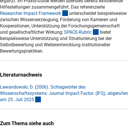
ergänzt. Im Praxis-Guide werden überdies bereits existierende
Hilfestellungen zusammengeführt. Das referenzierte
(externer Link)
Researcher Impact Framewor
k
unterscheidet beispielsweise
zwischen Wissenserzeugung, Förderung von Karrieren und
Kooperationen, Unterstützung der Forschungsgemeinschaft
(externer Link)
und gesellschaftlicher Wirkung;
SPACE-Rubri
c
bietet
beispielsweise Unterstützung und Strukturierung bei der
Selbstbewertung und Weiterentwicklung institutioneller
Bewertungspraktiken.
Literaturnachweis
Lewandowski, D. (2006). Schlagwörter des
Wissenschaftssystems: Journal Impact Factor. (IFQ), abgerufen
(externer Link)
am 25. Juli 202
5
Zum Thema siehe auch