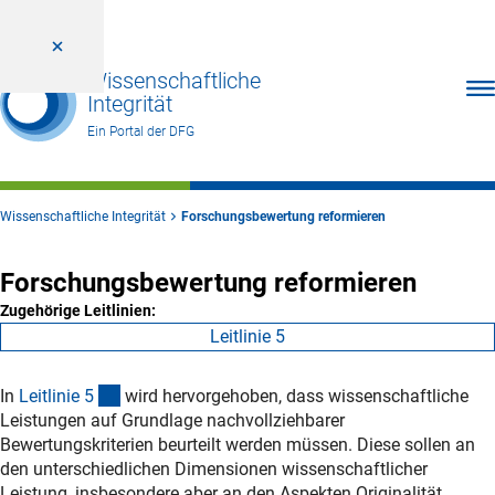
Wissenschaftliche
Men
Integrität
Ein Portal der DFG
Wissenschaftliche Integrität
Forschungsbewertung reformieren
Forschungsbewertung reformieren
Zugehörige Leitlinien:
Leitlinie 5
(interner Link)
In
Leitlinie
5
wird hervorgehoben, dass wissenschaftliche
Leistungen auf Grundlage nachvollziehbarer
Bewertungskriterien beurteilt werden müssen. Diese sollen an
den unterschiedlichen Dimensionen wissenschaftlicher
Leistung, insbesondere aber an den Aspekten Originalität,