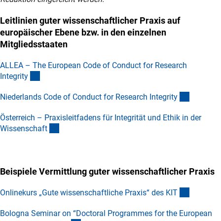
Leitlinien guter wissenschaftlicher Praxis auf
europäischer Ebene bzw. in den einzelnen
Mitgliedsstaaten
ALLEA – The European Code of Conduct for Research
(externer Link)
Integrit
y
(externer
Niederlands Code of Conduct for Research Integrit
y
Österreich – Praxisleitfadens für Integrität und Ethik in der
(externer Link)
Wissenschaf
t
Beispiele Vermittlung guter wissenschaftlicher Praxis
(externer
Onlinekurs „Gute wissenschaftliche Praxis“ des KI
T
Bologna Seminar on “Doctoral Programmes for the European