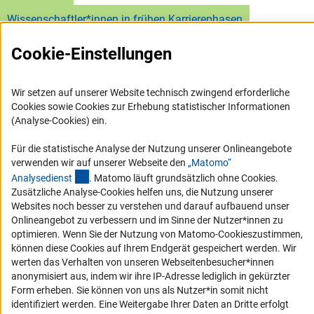
Wissenschaftler*innen in frühen Karrierephasen
Cookie-Einstellungen
Wir setzen auf unserer Website technisch zwingend erforderliche
Cookies sowie Cookies zur Erhebung statistischer Informationen
Service
(Analyse-Cookies) ein.
Für die statistische Analyse der Nutzung unserer Onlineangebote
RSS-Feed
verwenden wir auf unserer Webseite den
„Matomo“
Barrierefreiheit
(externer Link)
Analysediens
t
. Matomo läuft grundsätzlich ohne Cookies.
Zusätzliche Analyse-Cookies helfen uns, die Nutzung unserer
Erklärung zur Barrierefreiheit
Websites noch besser zu verstehen und darauf aufbauend unser
Onlineangebot zu verbessern und im Sinne der Nutzer*innen zu
Barriere melden
optimieren. Wenn Sie der Nutzung von Matomo-Cookieszustimmen,
Links
können diese Cookies auf Ihrem Endgerät gespeichert werden. Wir
werten das Verhalten von unseren Webseitenbesucher*innen
anonymisiert aus, indem wir ihre IP-Adresse lediglich in gekürzter
Zum Download des Kodex
Form erheben. Sie können von uns als Nutzer*in somit nicht
DFG-Website
identifiziert werden. Eine Weitergabe Ihrer Daten an Dritte erfolgt