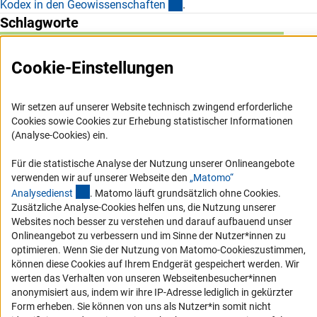
(externer Link)
Kodex in den Geowissenschafte
n
.
Schlagworte
Berufsethos
Forschungsethik
Geowissenschaften
Cookie-Einstellungen
Wir setzen auf unserer Website technisch zwingend erforderliche
Cookies sowie Cookies zur Erhebung statistischer Informationen
(Analyse-Cookies) ein.
Service
Für die statistische Analyse der Nutzung unserer Onlineangebote
RSS-Feed
verwenden wir auf unserer Webseite den
„Matomo“
(externer Link)
Analysediens
t
. Matomo läuft grundsätzlich ohne Cookies.
Barrierefreiheit
Zusätzliche Analyse-Cookies helfen uns, die Nutzung unserer
Websites noch besser zu verstehen und darauf aufbauend unser
Erklärung zur Barrierefreiheit
Onlineangebot zu verbessern und im Sinne der Nutzer*innen zu
optimieren. Wenn Sie der Nutzung von Matomo-Cookieszustimmen,
Barriere melden
können diese Cookies auf Ihrem Endgerät gespeichert werden. Wir
Links
werten das Verhalten von unseren Webseitenbesucher*innen
anonymisiert aus, indem wir ihre IP-Adresse lediglich in gekürzter
Zum Download des Kodex
Form erheben. Sie können von uns als Nutzer*in somit nicht