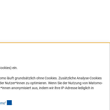
ookies) ein.
ner Link)
omo läuft grundsätzlich ohne Cookies. Zusätzliche Analyse-Cookies
 der Nutzer*innen zu optimieren. Wenn Sie der Nutzung von Matomo-
nen anonymisiert aus, indem wir ihre IP-Adresse lediglich in
en
(Anchor Link)
omo
"
.