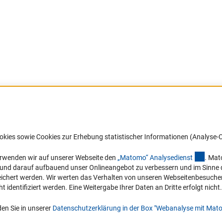
okies sowie Cookies zur Erhebung statistischer Informationen (Analyse-C
(exter
erwenden wir auf unserer Webseite den
„Matomo“ Analysediens
t
. Mat
Links
Kontakt
n und darauf aufbauend unser Onlineangebot zu verbessern und im Sinne
hert werden. Wir werten das Verhalten von unseren Webseitenbesucher*in
Zum Download des Kodex
Sie haben Fragen oder möchten ein
identifiziert werden. Eine Weitergabe Ihrer Daten an Dritte erfolgt nicht.
Verdachtsfall melden?
DFG-Website
en Sie in unserer
Datenschutzerklärung in der Box "Webanalyse mit Mat