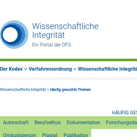
Zur
Zur
Zum
Hauptnavigation
Suche
Hauptbereich
Wissenschaftliche
Integrität
Ein Portal der DFG
Der Kodex
Verfahrensordnung
Wissenschaftliche Integrit
Wissenschaftliche Integrität
Häufig gesuchte Themen
HÄUFIG G
Autorschaft
Berufsethos
Dokumentation
Forschungsda
Ombudsperson
Plagiat
Publikation